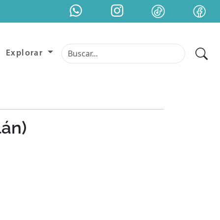
Explorar
lán)