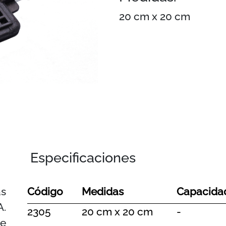
20 cm x 20 cm
Especificaciones
as
Código
Medidas
Capacida
A.
2305
20 cm x 20 cm
-
e