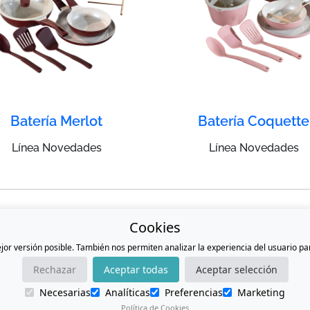
Batería Merlot
Batería Coquette
Línea Novedades
Línea Novedades
Cookies
jor versión posible. También nos permiten analizar la experiencia del usuario p
C. Ganso 75, Rincón de la Agua Azul, 44467 Guadalajara, Jalisco.
Rechazar
Aceptar todas
Aceptar selección
(33) 1611 1821
Necesarias
Analíticas
Preferencias
Marketing
sclientes@alpro.com.mx
Política de Cookies