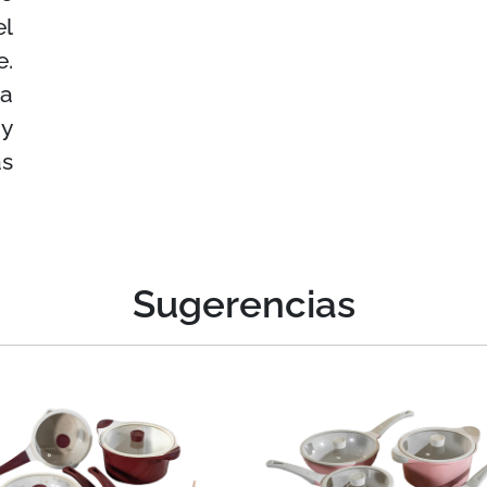
el
e.
a
 y
ás
Sugerencias